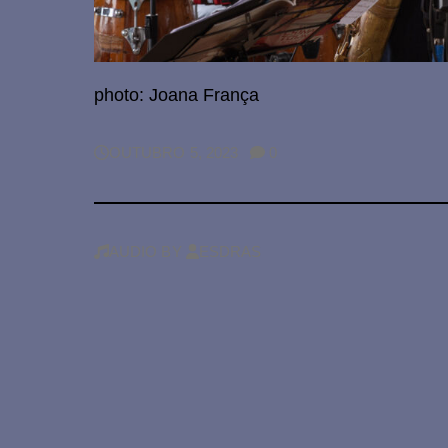
photo: Joana França
NO
OUTUBRO 5, 2023
0
COMMENTS
ON
AUDIO
BY
ESDRAS