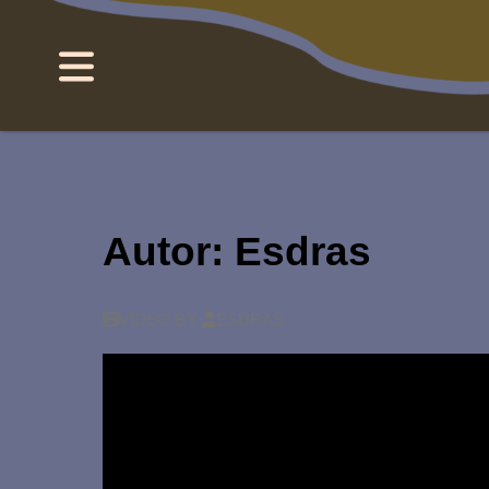
MENUS
Autor:
Esdras
VIDEO
BY
ESDRAS