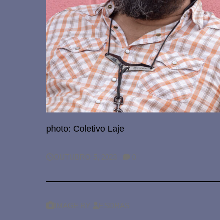
photo: Coletivo Laje
NO
OUTUBRO 5, 2023
0
COMMENTS
ON
IMAGE
BY
ESDRAS