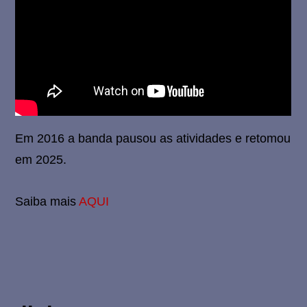
g
u
e
i
Em 2016 a banda pausou as atividades e retomou
r
em 2025.
a
Saiba mais
AQUI