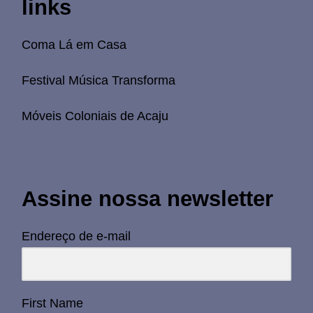
links
Coma Lá em Casa
Festival Música Transforma
Móveis Coloniais de Acaju
Assine nossa newsletter
Endereço de e-mail
First Name