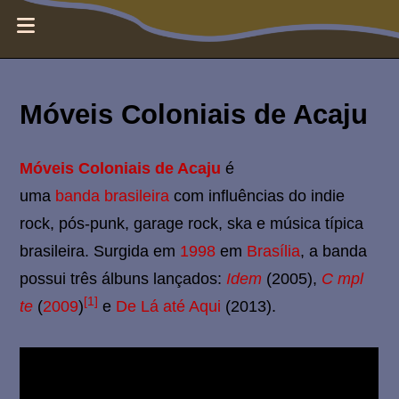
E
MENUS
s
Móveis Coloniais de Acaju
d
r
Móveis Coloniais de Acaju
é
uma
banda
brasileira
com influências do indie
a
rock, pós-punk, garage rock, ska e música típica
brasileira. Surgida em
1998
em
Brasília
, a banda
s
possui três álbuns lançados:
Idem
(2005),
C mpl
[1]
N
te
(
2009
)
e
De Lá até Aqui
(2013).
o