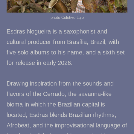
g
u
photo Coletivo Laje
Esdras Nogueira is a saxophonist and
e
cultural producer from Brasília, Brazil, with
i
five solo albums to his name, and a sixth set
for release in early 2026.
r
a
Drawing inspiration from the sounds and
flavors of the Cerrado, the savanna-like
bioma in which the Brazilian capital is
located, Esdras blends Brazilian rhythms,
Afrobeat, and the improvisational language of