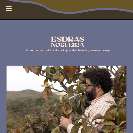
E
MENUS
s
d
r
a
s
N
o