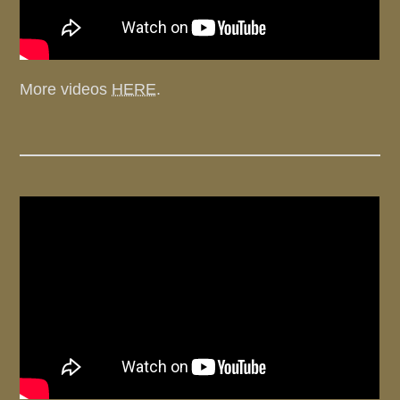
More videos
HERE
.