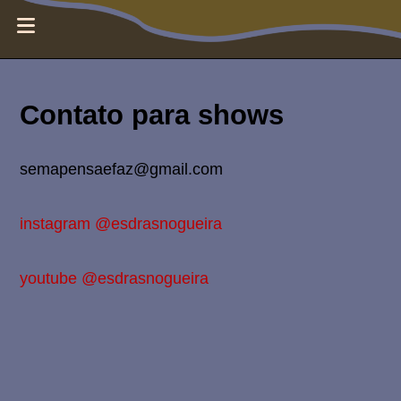
E
MENUS
s
Contato para shows
d
r
semapensaefaz@gmail.com
a
instagram @esdrasnogueira
s
youtube @esdrasnogueira
N
o