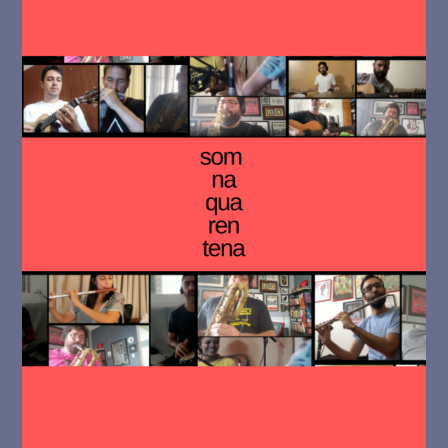
g
u
e
i
r
a