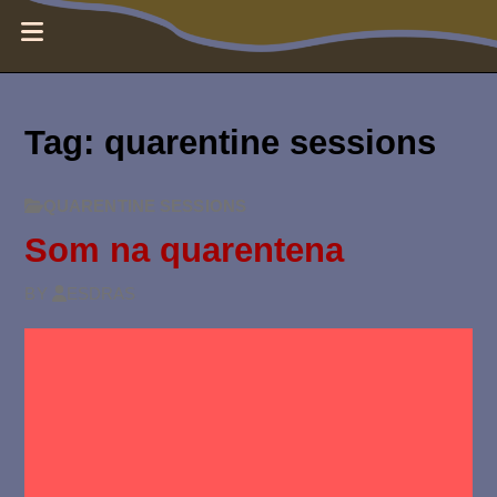
E
MENUS
s
Tag:
quarentine sessions
d
r
QUARENTINE SESSIONS
Som na quarentena
a
BY
ESDRAS
s
N
o